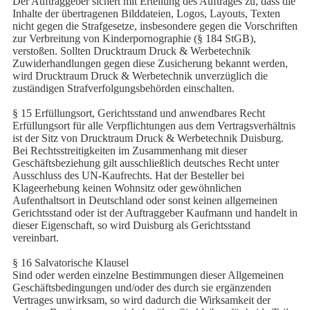
Der Auftraggeber sichert mit Erteilung des Auftrages zu, dass die
Inhalte der übertragenen Bilddateien, Logos, Layouts, Texten
nicht gegen die Strafgesetze, insbesondere gegen die Vorschriften
zur Verbreitung von Kinderpornographie (§ 184 StGB),
verstoßen. Sollten Drucktraum Druck & Werbetechnik
Zuwiderhandlungen gegen diese Zusicherung bekannt werden,
wird Drucktraum Druck & Werbetechnik unverzüglich die
zuständigen Strafverfolgungsbehörden einschalten.
§ 15 Erfüllungsort, Gerichtsstand und anwendbares Recht
Erfüllungsort für alle Verpflichtungen aus dem Vertragsverhältnis
ist der Sitz von Drucktraum Druck & Werbetechnik Duisburg.
Bei Rechtsstreitigkeiten im Zusammenhang mit dieser
Geschäftsbeziehung gilt ausschließlich deutsches Recht unter
Ausschluss des UN-Kaufrechts. Hat der Besteller bei
Klageerhebung keinen Wohnsitz oder gewöhnlichen
Aufenthaltsort in Deutschland oder sonst keinen allgemeinen
Gerichtsstand oder ist der Auftraggeber Kaufmann und handelt in
dieser Eigenschaft, so wird Duisburg als Gerichtsstand
vereinbart.
§ 16 Salvatorische Klausel
Sind oder werden einzelne Bestimmungen dieser Allgemeinen
Geschäftsbedingungen und/oder des durch sie ergänzenden
Vertrages unwirksam, so wird dadurch die Wirksamkeit der