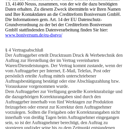
13, 41460 Neuss, zusammen, von der wir die dazu benötigten
Daten erhalten. Zu diesem Zweck übermitteln wir Ihren Namen
und Ihre Kontaktdaten an die Creditreform Boniversum GmbH.
Die Informationen gem. Art. 14 der EU Datenschutz-
Grundverordnung zu der bei der Creditreform Boniversum
GmbH stattfindenden Datenverarbeitung finden Sie hier:
www.boniversum.de/eu-dsgvo/
§ 4 Vertragsabschluß
Der Auftraggeber erteilt Drucktraum Druck & Werbetechnik den
Auftrag zur Herstellung der im Vertrag vereinbarten
Waren/Dienstleistungen. Der Vertrag kommt zustande, wenn der
vom Auftraggeber per Internet, E-Mail, Telefax, Post oder
persönlich erteilte Auftrag mittels unterschriebener
Auftragsbestätigung bestätigt oder eine Abschlagszahlung bzw.
Vorauskasse vorgenommen wurde.
Dem Auftraggeber zur Verfügung gestellte Korrekturabzüge und
die dazugehörigen Korrekturangaben sind durch den
Auftraggeber innerhalb von fünf Werktagen zur Produktion
freizugeben oder erneut zur Korrektur dem Auftragnehmer
vorzulegen. Sollten die Freigaben oder Korrekturangaben nicht
innerhalb von dreißig Tagen beim Auftragnehmer eingegangen
sein, so ist der Auftragnehmer berechtigt, den Auftrag zu
stornieren und/oder seine bis zu dem Zeitpunkt entstandenen