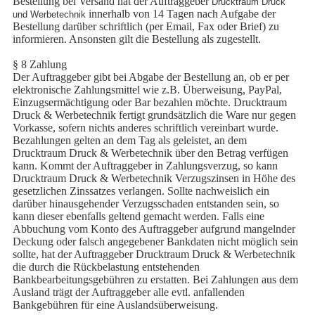
Bestellung bei Versand hat der Auftraggeber
Drucktraum Druck
innerhalb von 14 Tagen nach Aufgabe der
und Werbetechnik
Bestellung darüber schriftlich (per Email, Fax oder Brief) zu
informieren. Ansonsten gilt die Bestellung als zugestellt.
§ 8 Zahlung
Der Auftraggeber gibt bei Abgabe der Bestellung an, ob er per
elektronische Zahlungsmittel wie z.B. Überweisung, PayPal,
Einzugsermächtigung oder Bar bezahlen möchte. Drucktraum
Druck & Werbetechnik fertigt grundsätzlich die Ware nur gegen
Vorkasse, sofern nichts anderes schriftlich vereinbart wurde.
Bezahlungen gelten an dem Tag als geleistet, an dem
Drucktraum Druck & Werbetechnik über den Betrag verfügen
kann. Kommt der Auftraggeber in Zahlungsverzug, so kann
Drucktraum Druck & Werbetechnik Verzugszinsen in Höhe des
gesetzlichen Zinssatzes verlangen. Sollte nachweislich ein
darüber hinausgehender Verzugsschaden entstanden sein, so
kann dieser ebenfalls geltend gemacht werden. Falls eine
Abbuchung vom Konto des Auftraggeber aufgrund mangelnder
Deckung oder falsch angegebener Bankdaten nicht möglich sein
sollte, hat der Auftraggeber Drucktraum Druck & Werbetechnik
die durch die Rückbelastung entstehenden
Bankbearbeitungsgebühren zu erstatten. Bei Zahlungen aus dem
Ausland trägt der Auftraggeber alle evtl. anfallenden
Bankgebühren für eine Auslandsüberweisung.