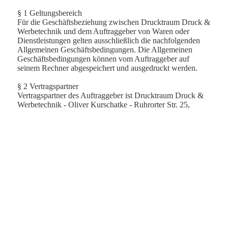
§ 1 Geltungsbereich
Für die Geschäftsbeziehung zwischen Drucktraum Druck &
Werbetechnik und dem Auftraggeber von Waren oder
Dienstleistungen gelten ausschließlich die nachfolgenden
Allgemeinen Geschäftsbedingungen. Die Allgemeinen
Geschäftsbedingungen können vom Auftraggeber auf
seinem Rechner abgespeichert und ausgedruckt werden.
§ 2 Vertragspartner
Vertragspartner des Auftraggeber ist Drucktraum Druck &
Werbetechnik - Oliver Kurschatke - Ruhrorter Str. 25,
47059 Duisburg, auch Auftragnehmer genannt.
§ 3 Bonitätsprüfung
Unser Unternehmen prüft regelmäßig bei
Vertragsabschlüssen und in bestimmten Fällen, in denen ein
berechtigtes Interesse vorliegt, auch bei Bestandskunden
Ihre Bonität. Dazu arbeiten wir mit der Creditreform
Boniversum GmbH, Hammfelddamm 13, 41460 Neuss,
zusammen, von der wir die dazu benötigten Daten erhalten.
Zu diesem Zweck übermitteln wir Ihren Namen und Ihre
Kontaktdaten an die Creditreform Boniversum GmbH. Die